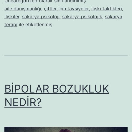
Uncategorized
olarak sınıflandırılmış
ÖĞREN
aile danışmanlığı
,
çiftler için tavsiyeler
,
ilişki taktikleri
,
ilişkiler
,
sakarya psikoloji
,
sakarya psikolojik
,
sakarya
PROBLE
terapi
ile etiketlenmiş
YÖNELİK
BİLİŞSEL
MÜDAH
PROGRA
NEDİR?
BİPOLAR BOZUKLUK
NEDİR?