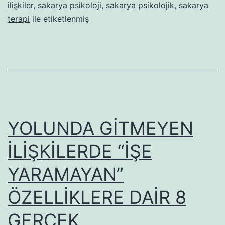
ilişkiler
,
sakarya psikoloji
,
sakarya psikolojik
,
sakarya
ÖZELLİKLERE
terapi
ile etiketlenmiş
DAİR
7
MİT
YOLUNDA GİTMEYEN
İLİŞKİLERDE “İŞE
YARAMAYAN”
ÖZELLİKLERE DAİR 8
GERÇEK