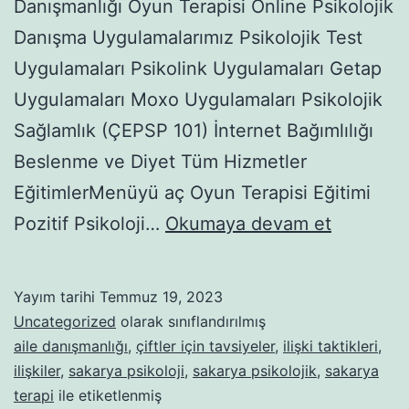
Danışmanlığı Oyun Terapisi Online Psikolojik
Danışma Uygulamalarımız Psikolojik Test
Uygulamaları Psikolink Uygulamaları Getap
Uygulamaları Moxo Uygulamaları Psikolojik
Sağlamlık (ÇEPSP 101) İnternet Bağımlılığı
Beslenme ve Diyet Tüm Hizmetler
EğitimlerMenüyü aç Oyun Terapisi Eğitimi
BİPOLAR
Pozitif Psikoloji…
Okumaya devam et
BOZUKL
NEDİR?
Yayım tarihi
Temmuz 19, 2023
Uncategorized
olarak sınıflandırılmış
aile danışmanlığı
,
çiftler için tavsiyeler
,
ilişki taktikleri
,
ilişkiler
,
sakarya psikoloji
,
sakarya psikolojik
,
sakarya
terapi
ile etiketlenmiş