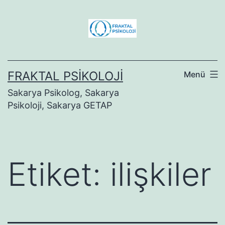
İçeriğe
geç
FRAKTAL PSIKOLOJI
Menü
Sakarya Psikolog, Sakarya
Psikoloji, Sakarya GETAP
Etiket:
ilişkiler