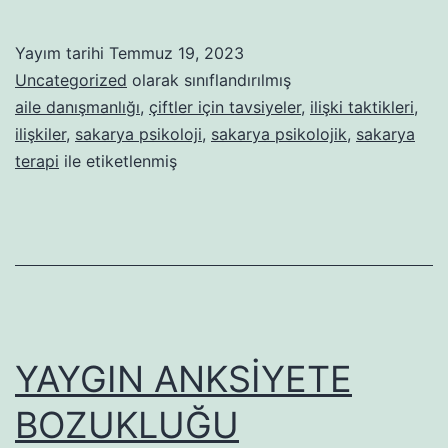
NEDİR?
BELİRTİL
Yayım tarihi
Temmuz 19, 2023
VE
Uncategorized
olarak sınıflandırılmış
NEDENLE
aile danışmanlığı
,
çiftler için tavsiyeler
,
ilişki taktikleri
,
ilişkiler
,
sakarya psikoloji
,
sakarya psikolojik
,
sakarya
NELERDİ
terapi
ile etiketlenmiş
YAYGIN ANKSİYETE
BOZUKLUĞU