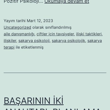
ÇİFT
Pozitif Psikoloji…
Okumaya devam et
İLİŞKİSİ
BAĞLAN
Yayım tarihi
Mart 12, 2023
Uncategorized
olarak sınıflandırılmış
aile danışmanlığı
,
çiftler için tavsiyeler
,
ilişki taktikleri
,
ilişkiler
,
sakarya psikoloji
,
sakarya psikolojik
,
sakarya
terapi
ile etiketlenmiş
BAŞARININ İKİ