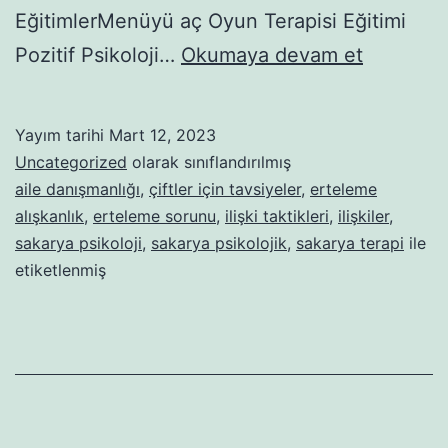
EğitimlerMenüyü aç Oyun Terapisi Eğitimi
“GERÇE
Pozitif Psikoloji…
Okumaya devam et
BEN”
İÇİN
Yayım tarihi
Mart 12, 2023
KUSURS
Uncategorized
olarak sınıflandırılmış
BİR
aile danışmanlığı
,
çiftler için tavsiyeler
,
erteleme
alışkanlık
,
erteleme sorunu
,
ilişki taktikleri
,
ilişkiler
,
ENGEL:
sakarya psikoloji
,
sakarya psikolojik
,
sakarya terapi
ile
ERTELE
etiketlenmiş