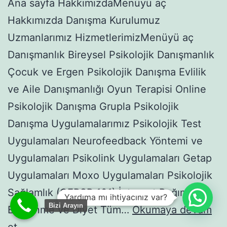
Ana sayfa HakkımızdaMenüyü aç
Hakkımızda Danışma Kurulumuz
Uzmanlarımız HizmetlerimizMenüyü aç
Danışmanlık Bireysel Psikolojik Danışmanlık
Çocuk ve Ergen Psikolojik Danışma Evlilik
ve Aile Danışmanlığı Oyun Terapisi Online
Psikolojik Danışma Grupla Psikolojik
Danışma Uygulamalarımız Psikolojik Test
Uygulamaları Neurofeedback Yöntemi ve
Uygulamaları Psikolink Uygulamaları Getap
Uygulamaları Moxo Uygulamaları Psikolojik
Sağlamlık (ÇEPSP 101) İnternet Bağımlılığı
Yardıma mı ihtiyacınız var?
Bizi Arayın
Beslenme ve Diyet Tüm…
Okumaya devam
YOLUNDA