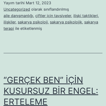
Yayım tarihi
Mart 12, 2023
PLANLA
Uncategorized
olarak sınıflandırılmış
VE
aile danışmanlığı
,
çiftler için tavsiyeler
,
ilişki taktikleri
,
ilişkiler
,
sakarya psikoloji
,
sakarya psikolojik
,
sakarya
DİKKAT
terapi
ile etiketlenmiş
“GERÇEK BEN” İÇİN
KUSURSUZ BİR ENGEL:
ERTELEME