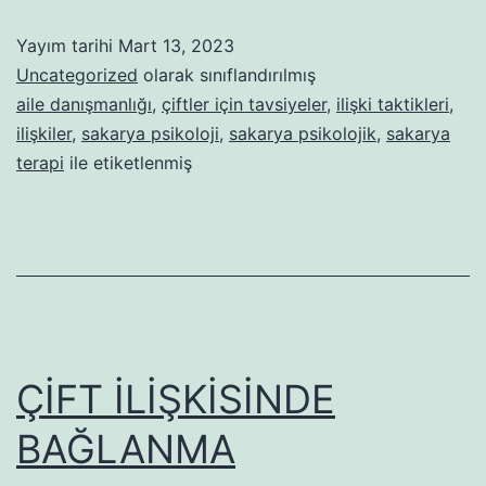
BOZUKL
Yayım tarihi
Mart 13, 2023
Uncategorized
olarak sınıflandırılmış
aile danışmanlığı
,
çiftler için tavsiyeler
,
ilişki taktikleri
,
ilişkiler
,
sakarya psikoloji
,
sakarya psikolojik
,
sakarya
terapi
ile etiketlenmiş
ÇİFT İLİŞKİSİNDE
BAĞLANMA