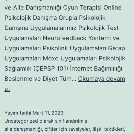
ve Aile Danışmanlığı Oyun Terapisi Online
Psikolojik Danışma Grupla Psikolojik
Danışma Uygulamalarımız Psikolojik Test
Uygulamaları Neurofeedback Yöntemi ve
Uygulamaları Psikolink Uygulamaları Getap
Uygulamaları Moxo Uygulamaları Psikolojik
Sağlamlık (ÇEPSP 101) İnternet Bağımlılığı
Beslenme ve Diyet Tüm…
Okumaya devam
YOLUNDA
et
GİTMEYEN
İLİŞKİLERDE
Yayım tarihi
Mart 11, 2023
“İŞE
Uncategorized
olarak sınıflandırılmış
YARAMAYAN”
aile danışmanlığı
,
çiftler için tavsiyeler
,
ilişki taktikleri
,