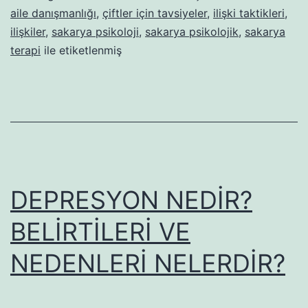
DAİR
aile danışmanlığı
,
çiftler için tavsiyeler
,
ilişki taktikleri
,
ilişkiler
,
sakarya psikoloji
,
sakarya psikolojik
,
sakarya
BİR
terapi
ile etiketlenmiş
DEĞERL
DEPRESYON NEDİR?
BELİRTİLERİ VE
NEDENLERİ NELERDİR?