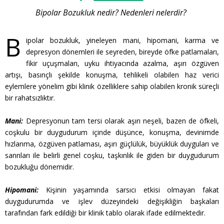
Bipolar Bozukluk nedir? Nedenleri nelerdir?
B
ipolar bozukluk, yineleyen mani, hipomani, karma ve
depresyon dönemleri ile seyreden, bireyde öfke patlamaları,
fikir uçuşmaları, uyku ihtiyacında azalma, aşırı özgüven
artışı, basınçlı şekilde konuşma, tehlikeli olabilen haz verici
eylemlere yönelim gibi klinik özelliklere sahip olabilen kronik süreçli
bir rahatsızlıktır.
Mani:
Depresyonun tam tersi olarak aşırı neşeli, bazen de öfkeli,
coşkulu bir duygudurum içinde düşünce, konuşma, devinimde
hızlanma, özgüven patlaması, aşırı güçlülük, büyüklük duyguları ve
sanrıları ile belirli genel coşku, taşkınlık ile giden bir duygudurum
bozukluğu dönemidir.
Hipomani:
Kişinin yaşamında sarsıcı etkisi olmayan fakat
duygudurumda ve işlev düzeyindeki değişikliğin başkaları
tarafından fark edildiği bir klinik tablo olarak ifade edilmektedir.