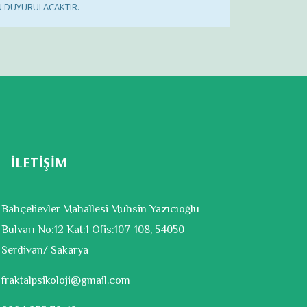
N DUYURULACAKTIR.
İLETİŞİM
Bahçelievler Mahallesi Muhsin Yazıcıoğlu
Bulvarı No:12 Kat:1 Ofis:107-108, 54050
Serdivan/ Sakarya
fraktalpsikoloji@gmail.com