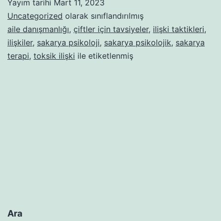
Yayım tarihi
Mart 11, 2023
“İŞE
Uncategorized
olarak sınıflandırılmış
YARAMAYAN”
aile danışmanlığı
,
çiftler için tavsiyeler
,
ilişki taktikleri
,
ilişkiler
,
sakarya psikoloji
,
sakarya psikolojik
,
sakarya
ÖZELLİKLERE
terapi
,
toksik ilişki
ile etiketlenmiş
DAİR
8
GERÇEK
Ara