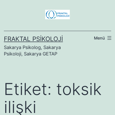
İçeriğe
geç
FRAKTAL PSIKOLOJI
Menü
Sakarya Psikolog, Sakarya
Psikoloji, Sakarya GETAP
Etiket:
toksik
ilişki