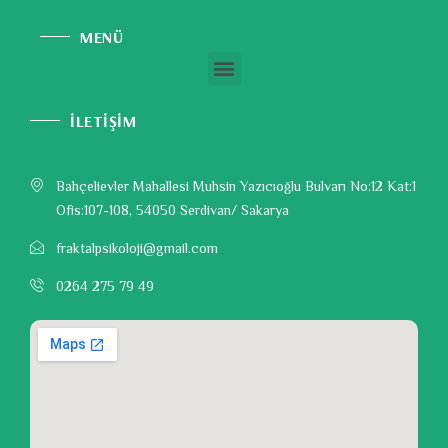
MENÜ
İLETİŞİM
Bahçelievler Mahallesi Muhsin Yazıcıoğlu Bulvarı No:12 Kat:1
Ofis:107-108, 54050 Serdivan/ Sakarya
fraktalpsikoloji@gmail.com
0264 275 79 49