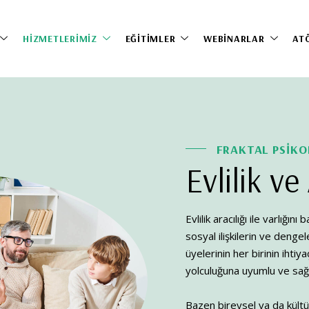
HIZMETLERIMIZ
EĞITIMLER
WEBINARLAR
AT
FRAKTAL PSİKO
Evlilik v
Evlilik aracılığı ile varlığın
sosyal ilişkilerin ve denge
üyelerinin her birinin ihtiy
yolculuğuna uyumlu ve sağl
Bazen bireysel ya da kültüre