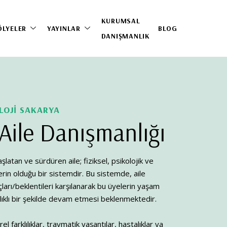
KURUMSAL
ÖLYELER
YAYINLAR
BLOG
DANIŞMANLIK
LOJİ SAKARYA
e Aile Danışmanlığı
ı başlatan ve sürdüren aile; fiziksel, psikolojik ve
lerin olduğu bir sistemdir. Bu sistemde, aile
açları/beklentileri karşılanarak bu üyelerin yaşam
ıklı bir şekilde devam etmesi beklenmektedir.
l farklılıklar, travmatik yaşantılar, hastalıklar ya