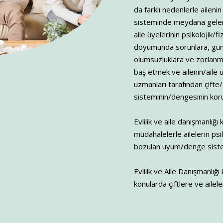
da farklı nedenlerle ailenin 
sisteminde meydana gelen 
aile üyelerinin psikolojik/fizi
doyumunda sorunlara, günl
olumsuzluklara ve zorlanm
baş etmek ve ailenin/aile üy
uzmanları tarafından çifte
sisteminin/dengesinin kor
Evlilik ve aile danışmanlığ
müdahalelerle ailelerin psik
bozulan uyum/denge siste
Evlilik ve Aile Danışmanlığ
konularda çiftlere ve ailel