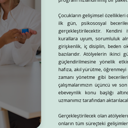
program hızlandırılmış bir pake
Çocukların gelişimsel özellikleri
ilk gün, psikososyal beceriler
gerçekleştirilecektir. Kendin
kurallara uyum, sorumluluk alm
girişkenlik, iç disiplin, beden o
bazılarıdır. Atölyelerin ikinci 
güçlendirilmesine yönelik etki
hafıza, akıl yürütme, öğrenmeyi
zamanı yönetme gibi becerileri
çalışmalarımızın üçüncü ve son 
ebeveynlik konu başlığı altın
uzmanımız tarafından aktarılacak
Gerçekleştirilecek olan atölyele
onların tüm süreçteki gelişimler