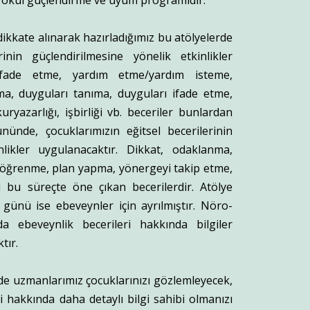
t okul güçlendirme ve uyum programıdır.
 dikkate alınarak hazırladığımız bu atölyelerde
inin güçlendirilmesine yönelik etkinlikler
i ifade etme, yardım etme/yardım isteme,
a, duyguları tanıma, duyguları ifade etme,
kuryazarlığı, işbirliği vb. beceriler bunlardan
gününde, çocuklarımızın eğitsel becerilerinin
nlikler uygulanacaktır. Dikkat, odaklanma,
 öğrenme, plan yapma, yönergeyi takip etme,
 bu süreçte öne çıkan becerilerdir. Atölye
günü ise ebeveynler için ayrılmıştır. Nöro-
da ebeveynlik becerileri hakkında bilgiler
tır.
rde uzmanlarımız çocuklarınızı gözlemleyecek,
i hakkında daha detaylı bilgi sahibi olmanızı