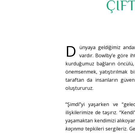
ÇİF
D
ünyaya geldiğimiz anda
vardır. Bowlby’e göre iht
kurduğumuz bağların öncülü, k
önemsenmek, yatıştırılmak bir
taraftan da insanların güven
oluştururuz.
“Şimdi”yi yaşarken ve “gelec
ilişkilerimize de taşırız. “Ke
yaşamaktan kendimizi alıkoyama
kaçınma
tepkileri sergileriz. G