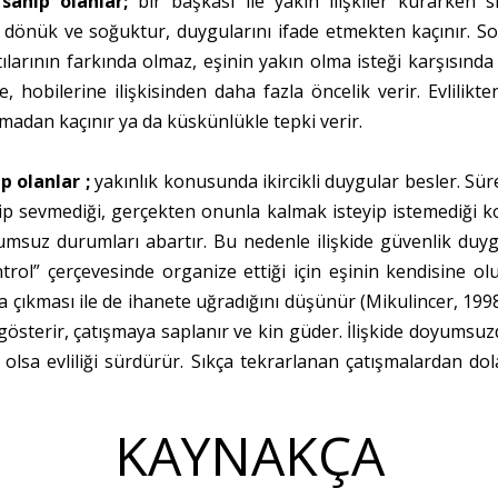
sahip olanlar;
bir başkası ile yakın ilişkiler kurarken 
 dönük ve soğuktur, duygularını ifade etmekten kaçınır. Sor
tılarının farkında olmaz, eşinin yakın olma isteği karşısında
e, hobilerine ilişkisinden daha fazla öncelik verir. Evlilik
ışmadan kaçınır ya da küskünlükle tepki verir.
p olanlar ;
yakınlık konusunda ikircikli duygular besler. Süre
vip sevmediği, gerçekten onunla kalmak isteyip istemediği k
 olumsuz durumları abartır. Bu nedenle ilişkide güvenlik d
ol” çerçevesinde organize ettiği için eşinin kendisine ol
a çıkması ile de ihanete uğradığını düşünür (Mikulincer, 199
u gösterir, çatışmaya saplanır ve kin güder. İlişkide doyumsu
a evliliği sürdürür. Sıkça tekrarlanan çatışmalardan dolay
KAYNAKÇA