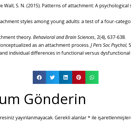
, ve Wall, S. N. (2015). Patterns of attachment: A psychologica
ttachment styles among young adults: a test of a four-categ
achment theory.
Behavioral and Brain Sciences
, 2(4), 637-638.
 conceptualized as an attachment process.
J Pers Soc Psychol,
5
 and individual differences in functional versus dysfunctiona
um Gönderin
resiniz yayınlanmayacak.
Gerekli alanlar
*
ile işaretlenmişler