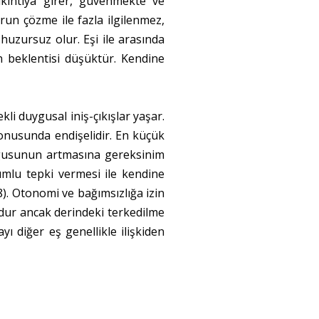
sıkıntıya girer, güvenmekte ve
un çözme ile fazla ilgilenmez,
 huzursuz olur. Eşi ile arasında
ten beklentisi düşüktür. Kendine
kli duygusal iniş-çıkışlar yaşar.
onusunda endişelidir. En küçük
uygusunun artmasına gereksinim
umlu tepki vermesi ile kendine
8). Otonomi ve bağımsızlığa izin
zdur ancak derindeki terkedilme
ı diğer eş genellikle ilişkiden