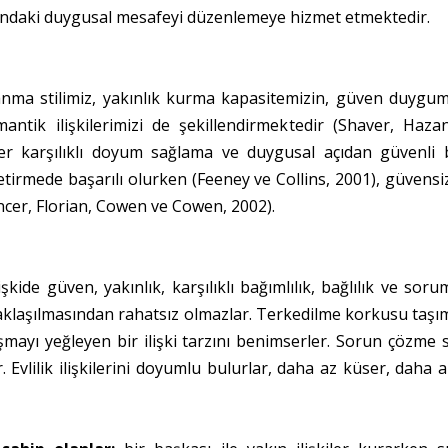
sındaki duygusal mesafeyi düzenlemeye hizmet etmektedir.
lanma stilimiz, yakınlık kurma kapasitemizin, güven duygu
omantik ilişkilerimizi de şekillendirmektedir (Shaver, H
er karşılıklı doyum sağlama ve duygusal açıdan güvenli bir
etirmede başarılı olurken (Feeney ve Collins, 2001), güvensiz 
ncer, Florian, Cowen ve Cowen, 2002).
işkide güven, yakınlık, karşılıklı bağımlılık, bağlılık ve sor
klaşılmasından rahatsız olmazlar. Terkedilme korkusu taşım
ışmayı yeğleyen bir ilişki tarzını benimserler. Sorun çözme str
. Evlilik ilişkilerini doyumlu bulurlar, daha az küser, daha a