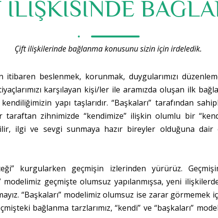
T İLİŞKİSİNDE BAĞL
Çift ilişkilerinde bağlanma konusunu sizin için irdeledik.
n itibaren beslenmek, korunmak, duygularımızı düzenlemek
iyaçlarımızı karşılayan kişi/ler ile aramızda oluşan ilk bağl
endiliğimizin yapı taşlarıdır. “Başkaları” tarafından sahi
 taraftan zihnimizde “kendimize” ilişkin olumlu bir “ken
ilir, ilgi ve sevgi sunmaya hazır bireyler olduğuna dair 
eği” kurgularken geçmişin izlerinden yürürüz. Geçmişimi
ndi” modelimiz geçmişte olumsuz yapılanmışsa, yeni ilişkiler
yız. “Başkaları” modelimiz olumsuz ise zarar görmemek için 
eçmişteki bağlanma tarzlarımız, “kendi” ve “başkaları” modelle