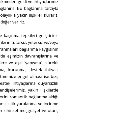
cikmeden geldi ve ihtiyaçlarımız
ağlanırız. Bu bağlanma tarzıyla
ylıkla yakın ilişkiler kurarız.
değer veririz.
kaçınma tepkileri geliştiririz.
erin tutarsız, yetersiz ve/veya
davranmaları bağlanma kaygısının
rde eşimizin davranışlarına ve
ilere ve eşe “yapışma”, sürekli
a, korunma, destek ihtiyacı
tmemize engel olması ise bizi,
stek ihtiyaçlarına duyarsızlık
işelerimiz, yakın ilişkilerde
erini romantik bağlanma aldığı
arsisistik yaralanma ve incinme
n zihinsel meşguliyet ve utanç