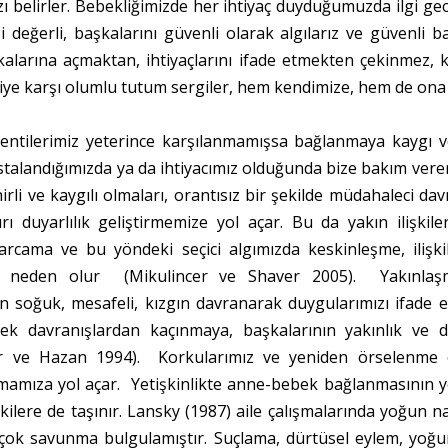
ızı belirler. Bebekliğimizde her ihtiyaç duyduğumuzda ilgi ge
i değerli, başkalarını güvenli olarak algılarız ve güvenli b
larına açmaktan, ihtiyaçlarını ifade etmekten çekinmez, kola
iye karşı olumlu tutum sergiler, hem kendimize, hem de ona 
entilerimiz yeterince karşılanmamışsa bağlanmaya kaygı ve 
talandığımızda ya da ihtiyacımız olduğunda bize bakım verenl
nirli ve kaygılı olmaları, orantısız bir şekilde müdahaleci 
rı duyarlılık geliştirmemize yol açar. Bu da yakın ilişkile
t harcama ve bu yöndeki seçici algımızda keskinleşme, ilişk
 neden olur (Mikulincer ve Shaver 2005). Yakınlaşm
soğuk, mesafeli, kızgın davranarak duygularımızı ifade e
ek davranışlardan kaçınmaya, başkalarının yakınlık ve de
r ve Hazan 1994). Korkularımız ve yeniden örselenme end
mamıza yol açar. Yetişkinlikte anne-bebek bağlanmasının y
şkilere de taşınır. Lansky (1987) aile çalışmalarında yoğun n
 çok savunma bulgulamıştır. Suçlama, dürtüsel eylem, yoğu