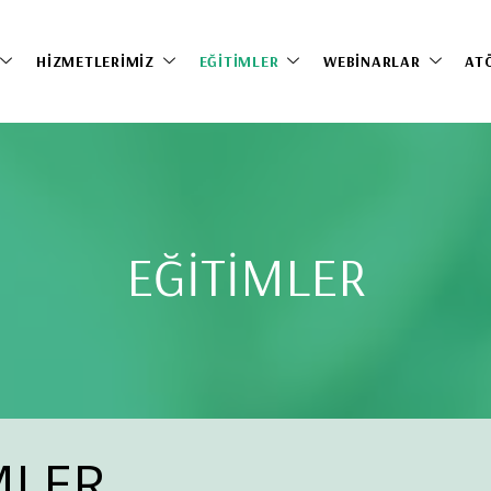
HIZMETLERIMIZ
EĞITIMLER
WEBINARLAR
AT
EĞİTİMLER
MLER