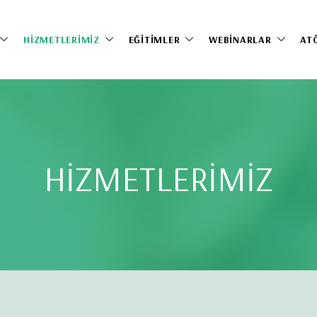
HIZMETLERIMIZ
EĞITIMLER
WEBINARLAR
AT
HİZMETLERİMİZ