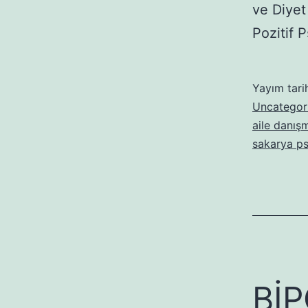
ve Diyet
Pozitif 
Yayım tari
Uncategor
aile danışm
sakarya ps
Bİ