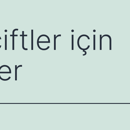
iftler için
er