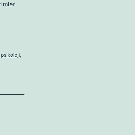
timler
EN
psikoloji
,
RİNE