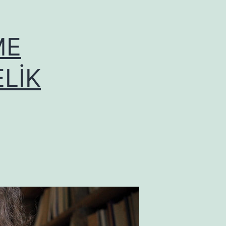
ME
LİK