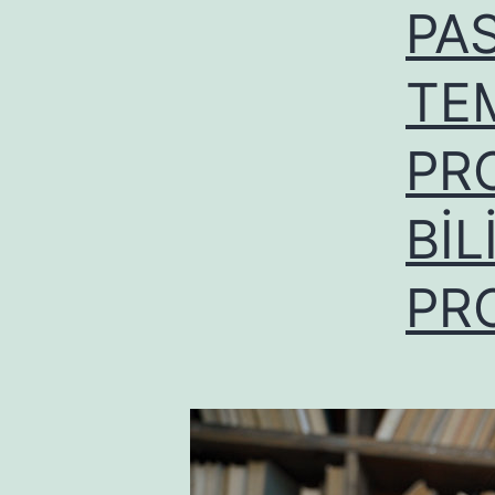
PAS
TE
PR
Bİ
PR