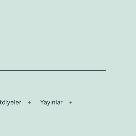
tölyeler
Yayınlar
üyü
Menüyü
Menüyü
aç
aç