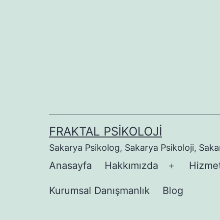
İçeriğe
geç
FRAKTAL PSIKOLOJI
Sakarya Psikolog, Sakarya Psikoloji, Sak
Anasayfa
Hakkımızda
Hizmet
Menüyü
aç
Kurumsal Danışmanlık
Blog