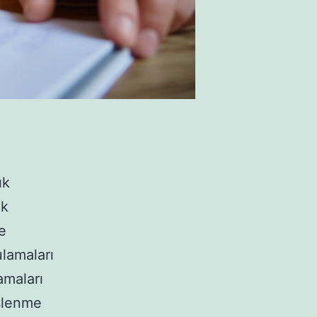
ık
ik
e
lamaları
amaları
eslenme