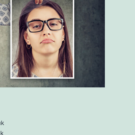
ık
ik