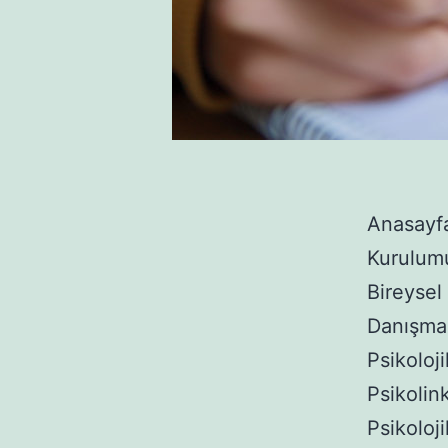
Anasayf
Kurulum
Bireysel
Danışma 
Psikoloj
Psikolin
Psikoloj