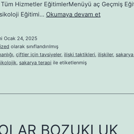
 Tüm Hizmetler EğitimlerMenüyü aç Geçmiş Eği
PASS
Psikoloji Eğitimi…
Okumaya devam et
TEORİSİ
İLE
hi
Ocak 24, 2025
TEMELLEN
ized
olarak sınıflandırılmış
ÖĞRENME
anlığı
,
çiftler için tavsiyeler
,
ilişki taktikleri
,
ilişkiler
,
sakarya 
ikolojik
,
sakarya terapi
ile etiketlenmiş
PROBLEMLE
YÖNELİK
BİLİŞSEL
MÜDAHALE
PROGRAMI
NEDİR?
POLAR BOZUKLUK