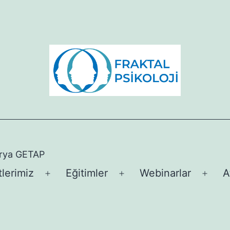
arya GETAP
lerimiz
Eğitimler
Webinarlar
A
Menüyü
Menüyü
Men
aç
aç
aç