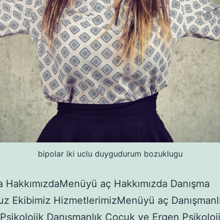
bipolar iki uclu duygudurum bozuklugu
a HakkımızdaMenüyü aç Hakkımızda Danışma
uz Ekibimiz HizmetlerimizMenüyü aç Danışmanl
 Psikolojik Danışmanlık Çocuk ve Ergen Psikoloj