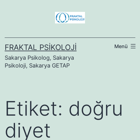
İçeriğe
geç
FRAKTAL PSIKOLOJI
Menü
Sakarya Psikolog, Sakarya
Psikoloji, Sakarya GETAP
Etiket:
doğru
diyet