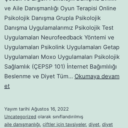
ve Aile Danışmanlığı Oyun Terapisi Online
Psikolojik Danışma Grupla Psikolojik
Danışma Uygulamalarımız Psikolojik Test
Uygulamaları Neurofeedback Yöntemi ve
Uygulamaları Psikolink Uygulamaları Getap
Uygulamaları Moxo Uygulamaları Psikolojik
Sağlamlık (ÇEPSP 101) İnternet Bağımlılığı
Beslenme ve Diyet Tüm…
Okumaya devam
DİYET
et
EFSANELERİ,
DOĞRU
Yayım tarihi
Ağustos 16, 2022
BİLİNEN
Uncategorized
olarak sınıflandırılmış
YANLIŞLAR
aile danışmanlığı
,
çiftler için tavsiyeler
,
diyet
,
diyet