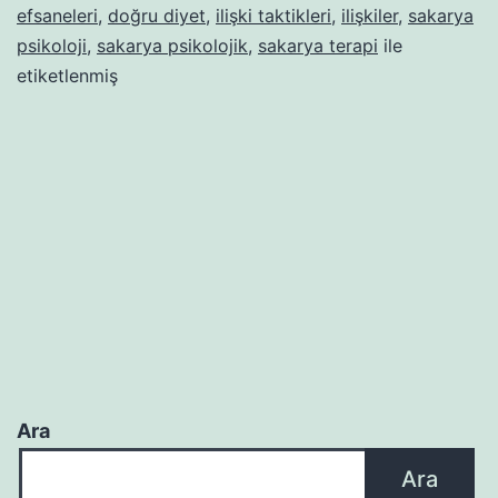
efsaneleri
,
doğru diyet
,
ilişki taktikleri
,
ilişkiler
,
sakarya
psikoloji
,
sakarya psikolojik
,
sakarya terapi
ile
etiketlenmiş
Ara
Ara