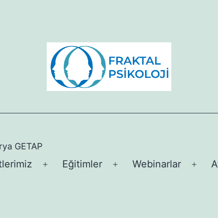
arya GETAP
lerimiz
Eğitimler
Webinarlar
A
Menüyü
Menüyü
Men
aç
aç
aç