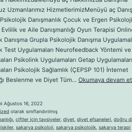
uz Uzmanlarımız HizmetlerimizMenüyü aç Danı
 Psikolojik Danışmanlık Çocuk ve Ergen Psikoloj
Evlilik ve Aile Danışmanlığı Oyun Terapisi Onlin
ik Danışma Grupla Psikolojik Danışma Uygulamal
ik Test Uygulamaları Neurofeedback Yöntemi ve
ları Psikolink Uygulamaları Getap Uygulamala
ları Psikolojik Sağlamlık (ÇEPSP 101) İnternet
lığı Beslenme ve Diyet Tüm…
Okumaya devam et
hi
Ağustos 16, 2022
ized
olarak sınıflandırılmış
anlığı
,
çiftler için tavsiyeler
,
diyet
,
diyet efsaneleri
,
doğru d
lişkiler
,
sakarya psikoloji
,
sakarya psikolojik
,
sakarya terapi