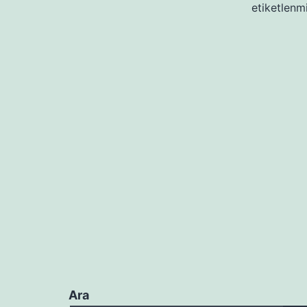
etiketlenm
Ara