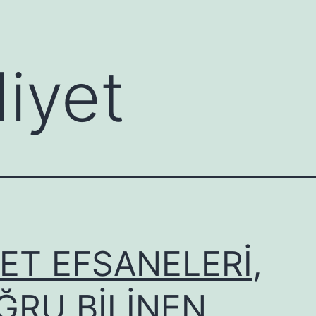
diyet
ET EFSANELERİ,
ĞRU BİLİNEN