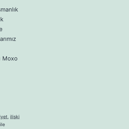
şmanlık
ik
e
arımız
rı Moxo
DİYET
EFSANELERİ,
DOĞRU
BİLİNEN
YANLIŞLAR
iyet
,
ilişki
ile