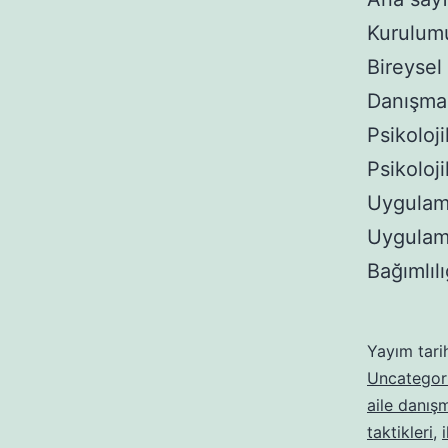
Kurulum
Bireysel
Danışma 
Psikoloj
Psikoloj
Uygulama
Uygulama
Bağımlı
Yayım tari
Uncategor
aile danışm
taktikleri
,
i