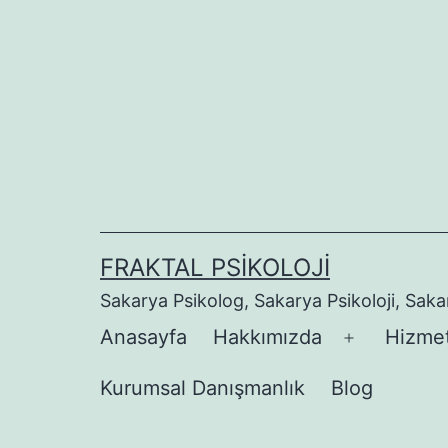
İçeriğe
geç
FRAKTAL PSIKOLOJI
Sakarya Psikolog, Sakarya Psikoloji, Sak
Anasayfa
Hakkımızda
Hizmet
Menüyü
aç
Kurumsal Danışmanlık
Blog