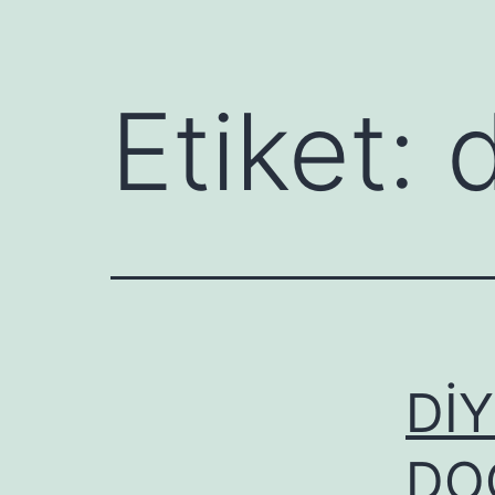
Etiket:
DİY
DO