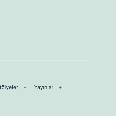
tölyeler
Yayınlar
üyü
Menüyü
Menüyü
aç
aç