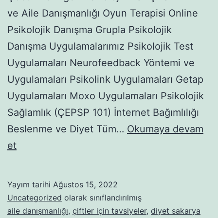
ve Aile Danışmanlığı Oyun Terapisi Online
Psikolojik Danışma Grupla Psikolojik
Danışma Uygulamalarımız Psikolojik Test
Uygulamaları Neurofeedback Yöntemi ve
Uygulamaları Psikolink Uygulamaları Getap
Uygulamaları Moxo Uygulamaları Psikolojik
Sağlamlık (ÇEPSP 101) İnternet Bağımlılığı
Beslenme ve Diyet Tüm…
Okumaya devam
SAĞLIKLI
et
BESLENME
NASIL
Yayım tarihi
Ağustos 15, 2022
OLMALIDIR?
Uncategorized
olarak sınıflandırılmış
aile danışmanlığı
,
çiftler için tavsiyeler
,
diyet sakarya