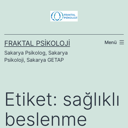
İçeriğe
geç
FRAKTAL PSIKOLOJI
Menü
Sakarya Psikolog, Sakarya
Psikoloji, Sakarya GETAP
Etiket:
sağlıklı
beslenme