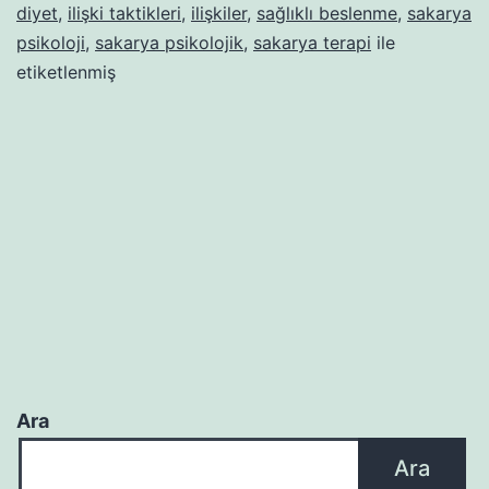
diyet
,
ilişki taktikleri
,
ilişkiler
,
sağlıklı beslenme
,
sakarya
psikoloji
,
sakarya psikolojik
,
sakarya terapi
ile
etiketlenmiş
Ara
Ara