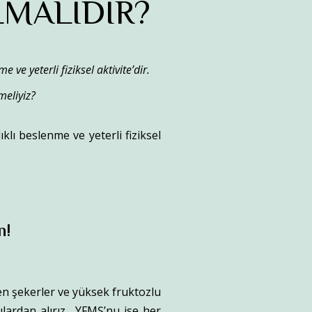
LMALIDIR?
ve yeterli fiziksel aktivite’dir.
meliyiz?
klı beslenme ve yeterli fiziksel
n!
len şekerler ve yüksek fruktozlu
ılardan alırız. YFMŞ’nu ise her