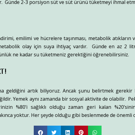
r. Günde 2-3 porsiyon süt ve süt ürünü tüketmeyi ihmal etm
dirimi, emilimi ve hücrelere taşınması, metabolik atıkların 
 metabolik olay için suya ihtiyaç vardır. Günde en az 2 lit
 günlük ne kadar su tüketmeniz gerektiğini öğrenebilirsiniz.
T!
ma geldiğini artık biliyoruz. Ancak şunu belirtmek gereki
ldir. Yemek aynı zamanda bir sosyal aktivite de olabilir. P
erinizin %80’i sağlıklı olduğu zaman geri kalan %20’sinin
akınca yoktur. Her şeyde olduğu gibi beslenmede de önemli o