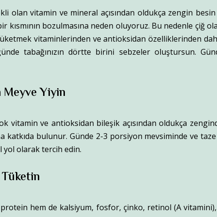
li olan vitamin ve mineral açısından oldukça zengin besin 
 bir kısmının bozulmasına neden oluyoruz. Bu nedenle çiğ ola
tüketmek vitaminlerinden ve antioksidan özelliklerinden da
ğünde tabağınızın dörtte birini sebzeler oluştursun. G
n Meyve Yiyin
ok vitamin ve antioksidan bileşik açısından oldukça zengindir
ına katkıda bulunur. Günde 2-3 porsiyon mevsiminde ve taze 
l yol olarak tercih edin.
 Tüketin
protein hem de kalsiyum, fosfor, çinko, retinol (A vitamini), 