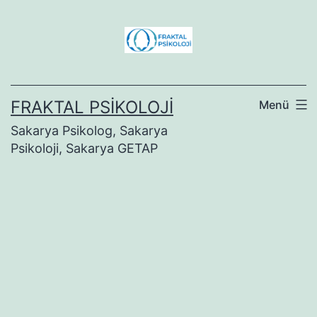
İçeriğe
geç
FRAKTAL PSIKOLOJI
Menü
Sakarya Psikolog, Sakarya
Psikoloji, Sakarya GETAP