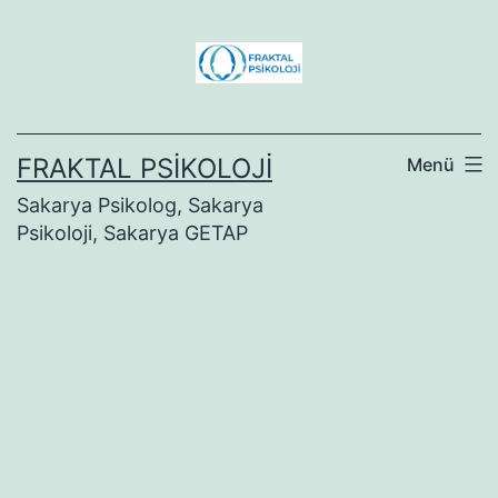
İçeriğe
geç
FRAKTAL PSIKOLOJI
Menü
Sakarya Psikolog, Sakarya
Psikoloji, Sakarya GETAP