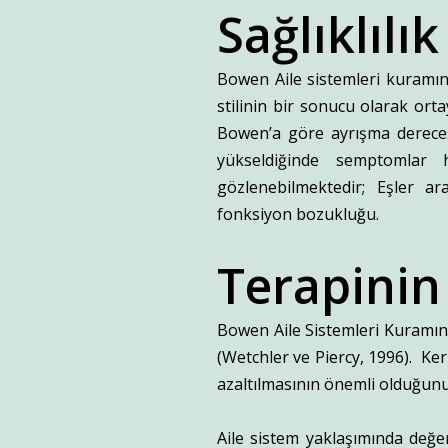
Sağlıklılı
Bowen Aile sistemleri kuramın
stilinin bir sonucu olarak ort
Bowen’a göre ayrışma dereces
yükseldiğinde semptomlar 
gözlenebilmektedir; Eşler ar
fonksiyon bozukluğu.
Terapinin
Bowen Aile Sistemleri Kuramının
(Wetchler ve Piercy, 1996). Ke
azaltılmasının önemli olduğunu
Aile sistem yaklaşımında değe