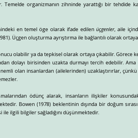
. Temelde organizmanın zihninde yarattığı bir tehdide ka
mindeki en temel öge olarak ifade edilen
üçgenler
, aile için
981). Üçgen oluşturma ayrıştırma ile bağlantılı olarak ortaya 
onucu olabilir ya da tepkisel olarak ortaya çıkabilir. Görece k
an dolayı birisinden uzakta durmayı tercih edebilir. Ama 
 önemli olan insanlardan (ailelerinden) uzaklaştırırlar, çünkü 
emezler.
malarından ödünç alarak, insanların ilişkiler konusundak
mektedir. Bowen (1978) beklentinin dışında bir doğum sıras
i ile ilgili bilgiler sağladığını düşünmektedir.