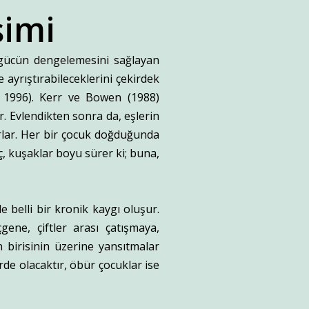
şimi
l gücün dengelemesini sağlayan
 ayrıştırabileceklerini çekirdek
y, 1996). Kerr ve Bowen (1988)
r. Evlendikten sonra da, eşlerin
şırlar. Her bir çocuk doğduğunda
ç, kuşaklar boyu sürer ki; buna,
e belli bir kronik kaygı oluşur.
ene, çiftler arası çatışmaya,
 birisinin üzerine yansıtmalar
e olacaktır, öbür çocuklar ise