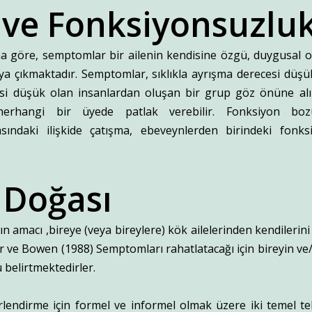
k ve Fonksiyonsuzlu
a göre, semptomlar bir ailenin kendisine özgü, duygusal ola
aya çıkmaktadır. Semptomlar, sıklıkla ayrışma derecesi düşü
i düşük olan insanlardan oluşan bir grup göz önüne alınd
herhangi bir üyede patlak verebilir. Fonksiyon boz
asındaki ilişkide çatışma, ebeveynlerden birindeki fon
 Doğası
 amacı ,bireye (veya bireylere) kök ailelerinden kendilerini 
rr ve Bowen (1988) Semptomları rahatlatacağı için bireyin ve/
 belirtmektedirler.
rlendirme için formel ve informel olmak üzere iki temel tek