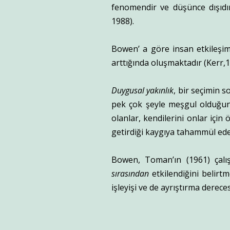
fenomendir ve düşünce dışıdır
1988).
Bowen’ a göre insan etkileşi
arttığında oluşmaktadır (Kerr,1
Duygusal yakınlık
, bir seçimin s
pek çok şeyle meşgul olduğund
olanlar, kendilerini onlar için
getirdiği kaygıya tahammül ed
Bowen, Toman’ın (1961) çalış
sırasından
etkilendiğini belirt
işleyişi ve de ayrıştırma dereces