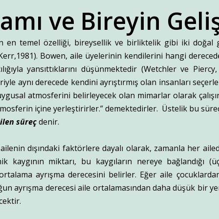
ramı ve Bireyin Geli
en temel özelliği, bireysellik ve birliktelik gibi iki doğa
Kerr,1981). Bowen, aile üyelerinin kendilerini hangi derecede
ılığıyla yansıttıklarını düşünmektedir (Wetchler ve Pierc
riyle aynı derecede kendini ayrıştırmış olan insanları seçerle
 duygusal atmosferini belirleyecek olan mimarlar olarak çalı
mosferin içine yerleştirirler.” demektedirler. Üstelik bu süre
ilen süreç
denir.
e ailenin dışındaki faktörlere dayalı olarak, zamanla her ailed
 kaygının miktarı, bu kaygıların nereye bağlandığı (üçg
ortalama ayrışma derecesini belirler. Eğer aile çocuklardan
un ayrışma derecesi aile ortalamasından daha düşük bir yerd
cektir.