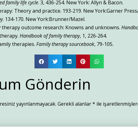
 family life cycle
. 3, 436-254. New York: Allyn & Bacon.
therapy: Theory and practice. 193-219. New York:Garner Press
py
. 134-170. New York:Brunner/Mazel.
amily therapy outcome research: Knowns and unknowns.
Handboo
 therapy.
Handbook of family therapy
, 1, 226-264.
 family therapies.
Family therapy sourcebook
, 79-105.
um Gönderin
resiniz yayınlanmayacak.
Gerekli alanlar
*
ile işaretlenmişler