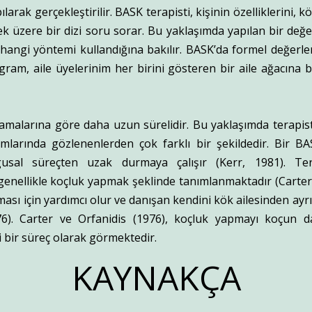
rak gerçekleştirilir. BASK terapisti, kişinin özelliklerini, kö
ek üzere bir dizi soru sorar. Bu yaklaşımda yapılan bir değ
 hangi yöntemi kullandığına bakılır. BASK’da formel değerle
gram, aile üyelerinim her birini gösteren bir aile ağacına 
ulamalarına göre daha uzun sürelidir. Bu yaklaşımda terapis
şımlarında gözlenenlerden çok farklı bir şekildedir. Bir B
gusal süreçten uzak durmaya çalışır (Kerr, 1981). Tera
genellikle koçluk yapmak şeklinde tanımlanmaktadır (Carter 
ası için yardımcı olur ve danışan kendini kök ailesinden ayr
76). Carter ve Orfanidis (1976), koçluk yapmayı koçun d
 bir süreç olarak görmektedir.
KAYNAKÇA