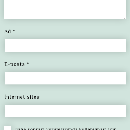
Ad
*
E-posta
*
İnternet sitesi
Daha sonraki yorumlarımda kullanılması için