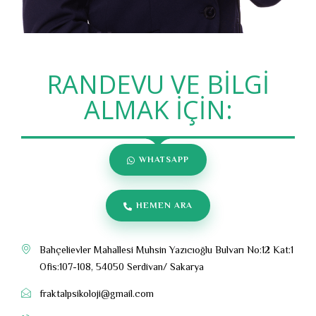
RANDEVU VE BİLGİ
ALMAK İÇİN:
WHATSAPP
HEMEN ARA
Bahçelievler Mahallesi Muhsin Yazıcıoğlu Bulvarı No:12 Kat:1
Ofis:107-108, 54050 Serdivan/ Sakarya
fraktalpsikoloji@gmail.com