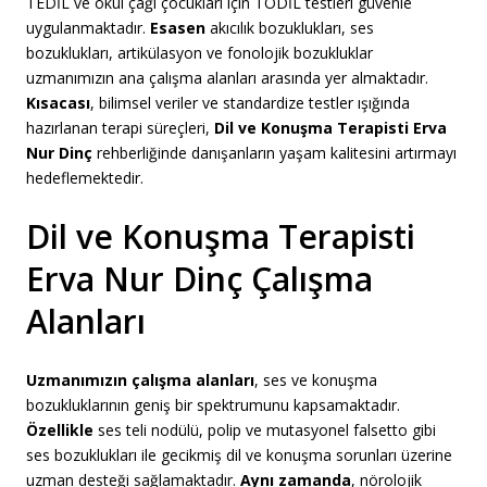
TEDİL ve okul çağı çocukları için TODİL testleri güvenle
uygulanmaktadır
.
Esasen
akıcılık bozuklukları, ses
bozuklukları, artikülasyon ve fonolojik bozukluklar
uzmanımızın ana çalışma alanları arasında yer almaktadır
.
Kısacası
, bilimsel veriler ve standardize testler ışığında
hazırlanan terapi süreçleri,
Dil ve Konuşma Terapisti Erva
Nur Dinç
rehberliğinde danışanların yaşam kalitesini artırmayı
hedeflemektedir
.
Dil ve Konuşma Terapisti
Erva Nur Dinç Çalışma
Alanları
Uzmanımızın çalışma alanları
, ses ve konuşma
bozukluklarının geniş bir spektrumunu kapsamaktadır
.
Özellikle
ses teli nodülü, polip ve mutasyonel falsetto gibi
ses bozuklukları ile gecikmiş dil ve konuşma sorunları üzerine
uzman desteği sağlamaktadır
.
Aynı zamanda
, nörolojik